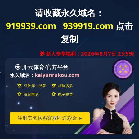
3377在线
3
(中国)唯一
(中
官方网站
官
投资产业