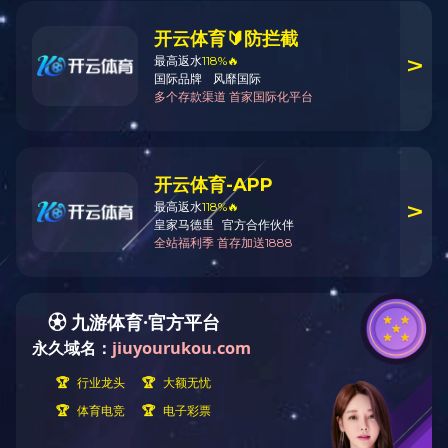
3377在线(中国)唯一官方网站
旗下公司
海南中田旅业开发有限公司于2001年成立，200
区。邀请旅游专家对旅游区发展进行调研、研讨、策划、