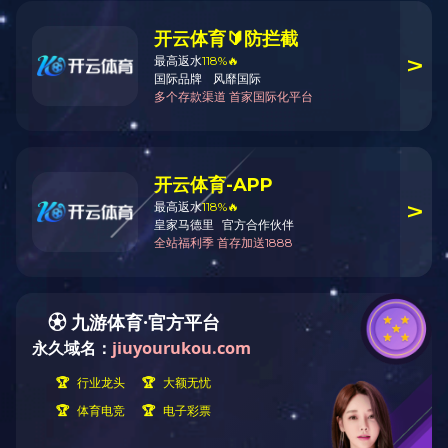
3377在线(中国)唯一官方网站
旗下公司
三亚星华旅业发展有限公司成立于2000年，是由星
经营管理，也是2023年9月正式开业的三亚亚龙湾星华华