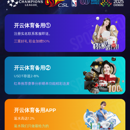
发展历程
星华故事
美丽乡村
集团荣誉
友情链接
LINK
三亚亚龙湾星华套房假日酒店
三亚
CopyRight © 2021 All Rights Reserved 3377在线(中国)唯一官方网站
琼ICP备160036
6686在线(中国)唯一官方网站
|
WUKONG·悟空（中国）官方网站
|
乐投中国有限公司