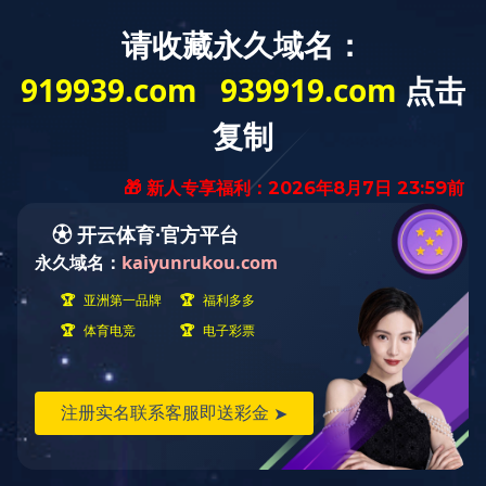
3377在线
3
(中国)唯一
(中
官方网站
官
投资产业