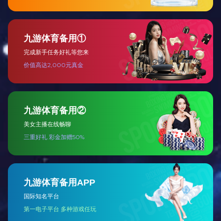
工作总结暨表彰大会上，首先由星华集团执行总裁孙增辉
题，指出改进方向，并提出了新一年的工作要求。
接着，集团领导分别为优秀高层管理者、优秀中层管理