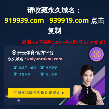
3377在线
3
(中国)唯一
(中
官方网站
官