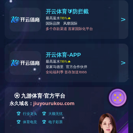
文旅运营与融合