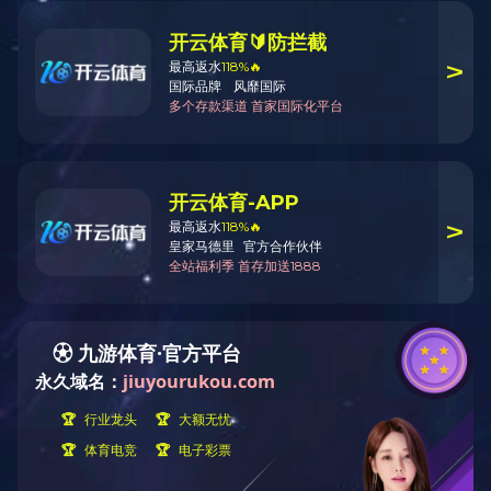
文旅运营与融合