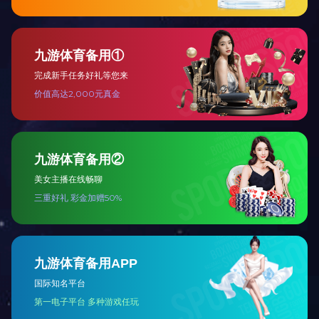
3377在线(中国)唯一
星华动态
企业文化
投资产业
官方网站
集团简介
集团新闻
文化理念
文旅运营
旗下公司
媒体报道
精彩活动
城市更新
发展历程
星华故事
美丽乡村
集团荣誉