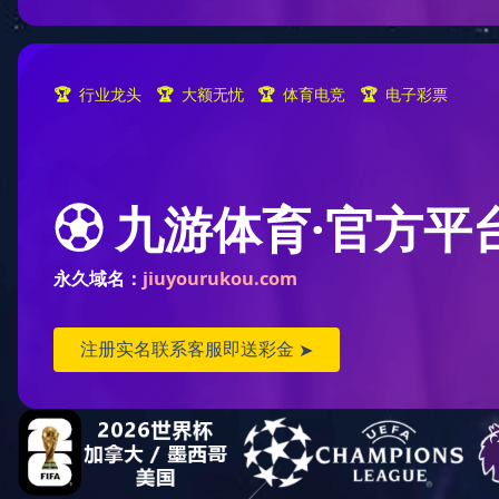
文旅运营与融合