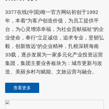
3377在线(中国)唯一官方网站初创于1992
年，本着"为客户创造价值，为员工提供平
台，为心灵增添幸福，为社会贡献福祉"的企
业使命，奉行“立足诚信，追求专业，坚韧弘
毅，创新致远”的企业精神，扎根深耕海南
33载，逐步发展为一家多元化产业投资运营
集团，集团主要业务板块为：城市更新与改
造、美丽乡村与赋能、文旅运营与融合。
查看更多