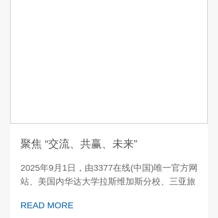
聚焦 “交流、共赢、未来”
2025年9月1日，由3377在线(中国)唯一官方网
站、美国内华达大学拉斯维加斯分校、三亚旅
游酒店行业协会、携程旅行网大住宿事业群海
READ MORE
南分公司联合主办的“中美国际旅游酒店行业